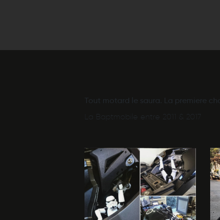
Tout motard le saura. La premiere cho
La Baptmobile entre 2011 & 2017