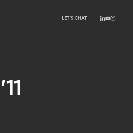
linkedin
youtube
instagram
LET’S CHAT
’11